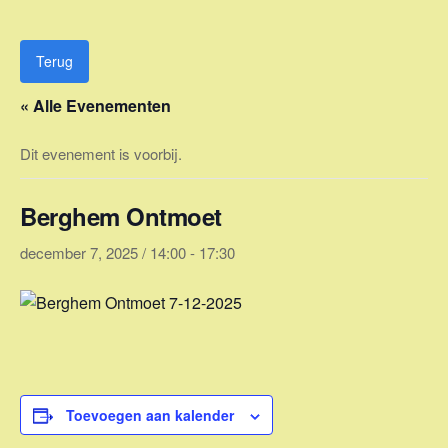
Ga
naar
de
Terug
inhoud
« Alle Evenementen
Dit evenement is voorbij.
Berghem Ontmoet
december 7, 2025 / 14:00
-
17:30
Toevoegen aan kalender