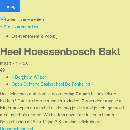
Ga
Terug
naar
de
inhoud
« Alle Evenementen
Dit evenement is voorbij.
Heel Hoessenbosch Bakt
maart 7 / 14:00
€9
«
Berghem Wijzer
Open Ochtend Basisschool De Fonkeling
»
Hoi kleine bakkers! Kom je op zaterdag 7 maart bij ons lekker
bakken? Dat zouden we superleuk vinden! Tussendoor mag je al
lekker snoepen en aan het einde mag je alles wat je hebt gemaakt
mee naar huis nemen. We bakken deze keer in Lente thema.
Ben je tussen de 5 en 12 jaar? Koop dan je tickets op
Hoessenbosch.nl