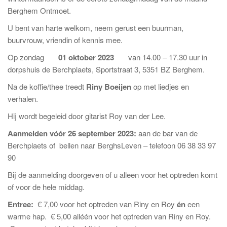
Berghem Ontmoet.
U bent van harte welkom, neem gerust een buurman,
buurvrouw, vriendin of kennis mee.
Op zondag
01 oktober 2023
van 14.00 – 17.30 uur in
dorpshuis de Berchplaets, Sportstraat 3, 5351 BZ Berghem.
Na de koffie/thee treedt
Riny Boeijen
op met liedjes en
verhalen.
Hij wordt begeleid door gitarist Roy van der Lee.
Aanmelden vóór 26 september 2023:
aan de bar van de
Berchplaets of bellen naar BerghsLeven – telefoon 06 38 33 97
90
Bij de aanmelding doorgeven of u alleen voor het optreden komt
of voor de hele middag.
Entree:
€ 7,00 voor het optreden van Riny en Roy
én
een
warme hap. € 5,00 alléén voor het optreden van Riny en Roy.