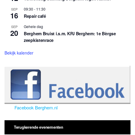
09:30
-
11:30
SEP
16
Repair café
Gehele dag
SEP
20
Berghem Bruist i.s.m. KPJ Berghem: 1e Bèrgse
zeepkistenrace
Bekijk kalender
Facebook Berghem.nl
Terugkerende evenementen