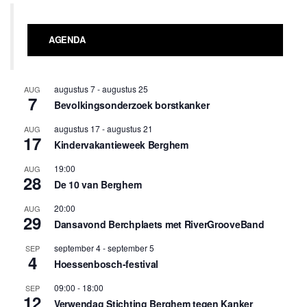
AGENDA
augustus 7
-
augustus 25
AUG
7
Bevolkingsonderzoek borstkanker
augustus 17
-
augustus 21
AUG
17
Kindervakantieweek Berghem
19:00
AUG
28
De 10 van Berghem
20:00
AUG
29
Dansavond Berchplaets met RiverGrooveBand
september 4
-
september 5
SEP
4
Hoessenbosch-festival
09:00
-
18:00
SEP
12
Verwendag Stichting Berghem tegen Kanker